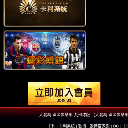
大發網-黃金俱樂部-九州球版 【大發網-黃金俱樂
卡利
|
卡利系統
|
歐博
|
歐博百家樂
|
DG
|
D