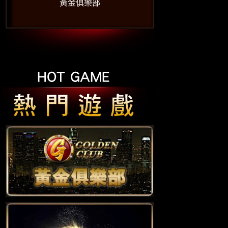
黃金俱樂部