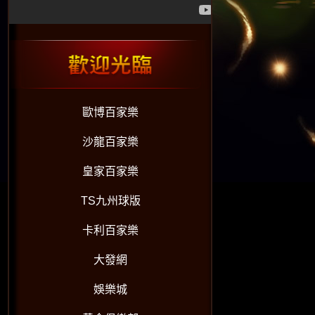
歐博百家樂
沙龍百家樂
皇家百家樂
TS九州球版
卡利百家樂
大發網
娛樂城